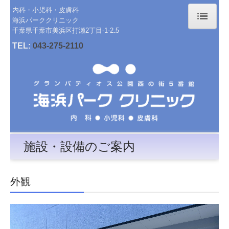
内科・小児科・皮膚科
海浜パーククリニック
千葉県千葉市美浜区打瀬2丁目-1-2₋5
ホーム
TEL:
043-275-2110
院長紹介
診療のご案内
渡航ワクチン
施設・設備のご案内
施設・設備のご案内
交通案内
外観