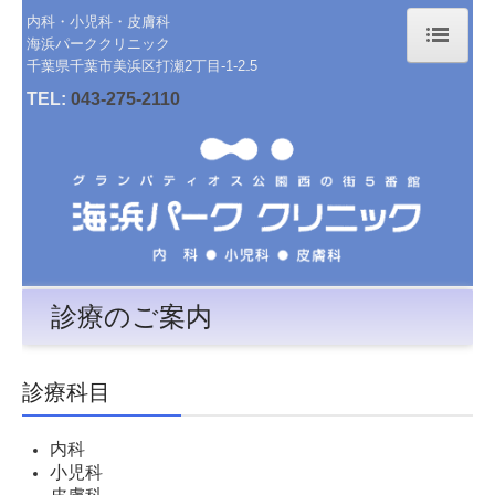
内科・小児科・皮膚科
海浜パーククリニック
千葉県千葉市美浜区打瀬2丁目-1-2₋5
ホーム
TEL:
043-275-2110
院長紹介
診療のご案内
渡航ワクチン
施設・設備のご案内
診療のご案内
交通案内
診療科目
内科
小児科